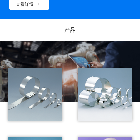
查看详情
2022/07/18
关于2022年夏季休假通知
产
品
2022/04/25
关于2022年5月放假通知
2021/12/08
在东京高功能材料周上的出展压印模具（2021
年12月8日星期三）
2020/08/06
多賀哲夫辞去总经理职务，由松田清義接任
DYMCO公司总经理
2020/07/09
英文网页全面更新和北美代表的设立
2020/04/17
关于防止Covid-19扩散和5月黄金周期间的对应
2019/10/09
我司将参加今年12月在东京幕张Messe举行的“